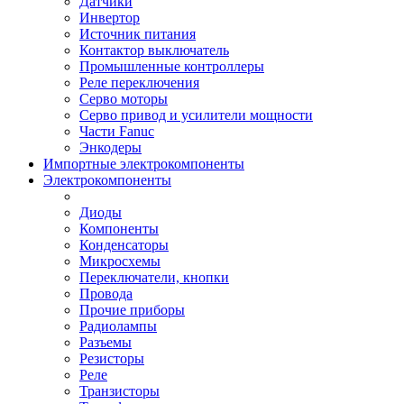
Датчики
Инвертор
Источник питания
Контактор выключатель
Промышленные контроллеры
Реле переключения
Серво моторы
Серво привод и усилители мощности
Части Fanuc
Энкодеры
Импортные электрокомпоненты
Электрокомпоненты
Диоды
Компоненты
Конденсаторы
Микросхемы
Переключатели, кнопки
Провода
Прочие приборы
Радиолампы
Разъемы
Резисторы
Реле
Транзисторы