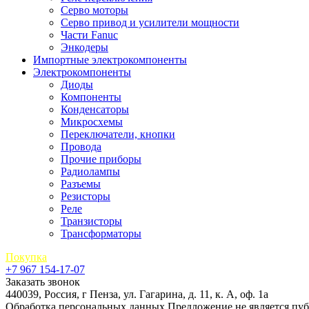
Серво моторы
Серво привод и усилители мощности
Части Fanuc
Энкодеры
Импортные электрокомпоненты
Электрокомпоненты
Диоды
Компоненты
Конденсаторы
Микросхемы
Переключатели, кнопки
Провода
Прочие приборы
Радиолампы
Разъемы
Резисторы
Реле
Транзисторы
Трансформаторы
Покупка
+7 967 154-17-07
Заказать звонок
440039, Россия, г Пенза, ул. Гагарина, д. 11, к. А, оф. 1а
Обработка персональных данных
Предложение не является пу