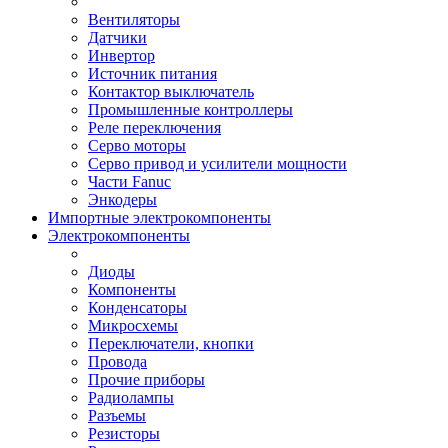
Вентиляторы
Датчики
Инвертор
Источник питания
Контактор выключатель
Промышленные контроллеры
Реле переключения
Серво моторы
Серво привод и усилители мощности
Части Fanuc
Энкодеры
Импортные электрокомпоненты
Электрокомпоненты
Диоды
Компоненты
Конденсаторы
Микросхемы
Переключатели, кнопки
Провода
Прочие приборы
Радиолампы
Разъемы
Резисторы