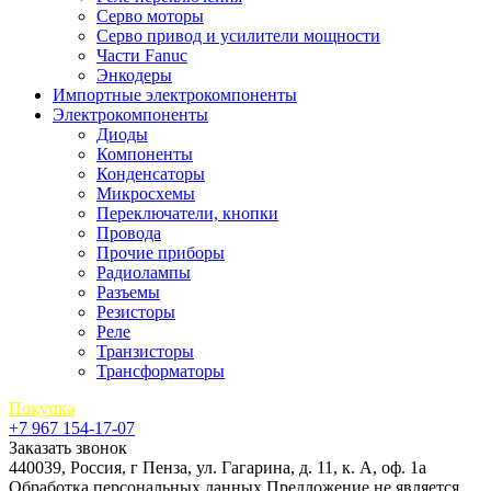
Серво моторы
Серво привод и усилители мощности
Части Fanuc
Энкодеры
Импортные электрокомпоненты
Электрокомпоненты
Диоды
Компоненты
Конденсаторы
Микросхемы
Переключатели, кнопки
Провода
Прочие приборы
Радиолампы
Разъемы
Резисторы
Реле
Транзисторы
Трансформаторы
Покупка
+7 967 154-17-07
Заказать звонок
440039, Россия, г Пенза, ул. Гагарина, д. 11, к. А, оф. 1а
Обработка персональных данных
Предложение не является