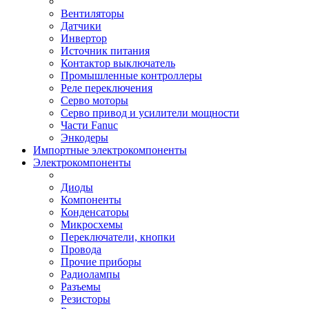
Вентиляторы
Датчики
Инвертор
Источник питания
Контактор выключатель
Промышленные контроллеры
Реле переключения
Серво моторы
Серво привод и усилители мощности
Части Fanuc
Энкодеры
Импортные электрокомпоненты
Электрокомпоненты
Диоды
Компоненты
Конденсаторы
Микросхемы
Переключатели, кнопки
Провода
Прочие приборы
Радиолампы
Разъемы
Резисторы