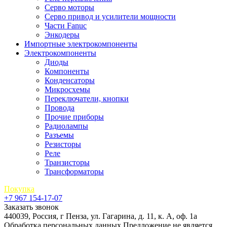
Серво моторы
Серво привод и усилители мощности
Части Fanuc
Энкодеры
Импортные электрокомпоненты
Электрокомпоненты
Диоды
Компоненты
Конденсаторы
Микросхемы
Переключатели, кнопки
Провода
Прочие приборы
Радиолампы
Разъемы
Резисторы
Реле
Транзисторы
Трансформаторы
Покупка
+7 967 154-17-07
Заказать звонок
440039, Россия, г Пенза, ул. Гагарина, д. 11, к. А, оф. 1а
Обработка персональных данных
Предложение не является