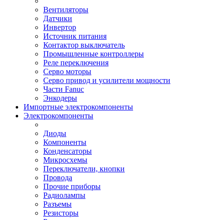
Вентиляторы
Датчики
Инвертор
Источник питания
Контактор выключатель
Промышленные контроллеры
Реле переключения
Серво моторы
Серво привод и усилители мощности
Части Fanuc
Энкодеры
Импортные электрокомпоненты
Электрокомпоненты
Диоды
Компоненты
Конденсаторы
Микросхемы
Переключатели, кнопки
Провода
Прочие приборы
Радиолампы
Разъемы
Резисторы