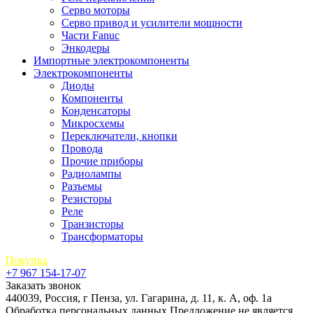
Серво моторы
Серво привод и усилители мощности
Части Fanuc
Энкодеры
Импортные электрокомпоненты
Электрокомпоненты
Диоды
Компоненты
Конденсаторы
Микросхемы
Переключатели, кнопки
Провода
Прочие приборы
Радиолампы
Разъемы
Резисторы
Реле
Транзисторы
Трансформаторы
Покупка
+7 967 154-17-07
Заказать звонок
440039, Россия, г Пенза, ул. Гагарина, д. 11, к. А, оф. 1а
Обработка персональных данных
Предложение не является