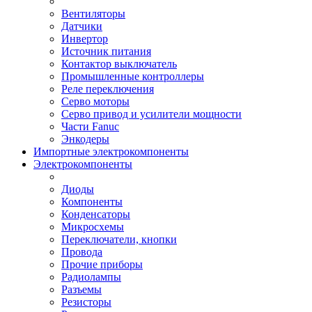
Вентиляторы
Датчики
Инвертор
Источник питания
Контактор выключатель
Промышленные контроллеры
Реле переключения
Серво моторы
Серво привод и усилители мощности
Части Fanuc
Энкодеры
Импортные электрокомпоненты
Электрокомпоненты
Диоды
Компоненты
Конденсаторы
Микросхемы
Переключатели, кнопки
Провода
Прочие приборы
Радиолампы
Разъемы
Резисторы