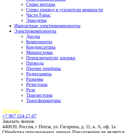
Серво моторы
Серво привод и усилители мощности
Части Fanuc
Энкодеры
Импортные электрокомпоненты
Электрокомпоненты
Диоды
Компоненты
Конденсаторы
Микросхемы
Переключатели, кнопки
Провода
Прочие приборы
Радиолампы
Разъемы
Резисторы
Реле
Транзисторы
Трансформаторы
Покупка
+7 967 154-17-07
Заказать звонок
440039, Россия, г Пенза, ул. Гагарина, д. 11, к. А, оф. 1а
Обработка персональных данных
Предложение не является