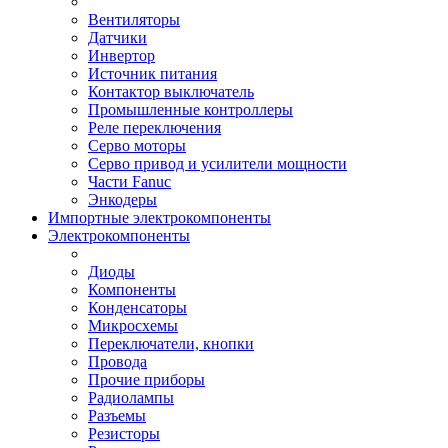
Вентиляторы
Датчики
Инвертор
Источник питания
Контактор выключатель
Промышленные контроллеры
Реле переключения
Серво моторы
Серво привод и усилители мощности
Части Fanuc
Энкодеры
Импортные электрокомпоненты
Электрокомпоненты
Диоды
Компоненты
Конденсаторы
Микросхемы
Переключатели, кнопки
Провода
Прочие приборы
Радиолампы
Разъемы
Резисторы