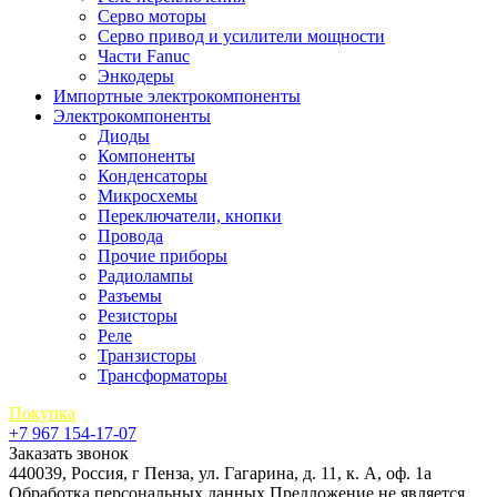
Серво моторы
Серво привод и усилители мощности
Части Fanuc
Энкодеры
Импортные электрокомпоненты
Электрокомпоненты
Диоды
Компоненты
Конденсаторы
Микросхемы
Переключатели, кнопки
Провода
Прочие приборы
Радиолампы
Разъемы
Резисторы
Реле
Транзисторы
Трансформаторы
Покупка
+7 967 154-17-07
Заказать звонок
440039, Россия, г Пенза, ул. Гагарина, д. 11, к. А, оф. 1а
Обработка персональных данных
Предложение не является