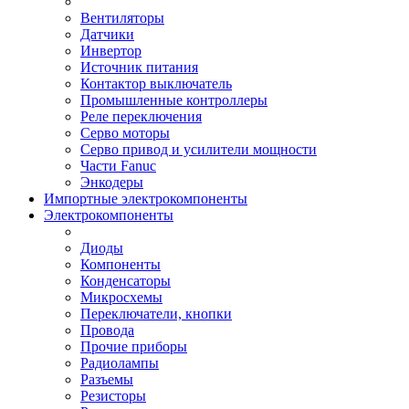
Вентиляторы
Датчики
Инвертор
Источник питания
Контактор выключатель
Промышленные контроллеры
Реле переключения
Серво моторы
Серво привод и усилители мощности
Части Fanuc
Энкодеры
Импортные электрокомпоненты
Электрокомпоненты
Диоды
Компоненты
Конденсаторы
Микросхемы
Переключатели, кнопки
Провода
Прочие приборы
Радиолампы
Разъемы
Резисторы