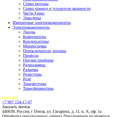
Серво моторы
Серво привод и усилители мощности
Части Fanuc
Энкодеры
Импортные электрокомпоненты
Электрокомпоненты
Диоды
Компоненты
Конденсаторы
Микросхемы
Переключатели, кнопки
Провода
Прочие приборы
Радиолампы
Разъемы
Резисторы
Реле
Транзисторы
Трансформаторы
Покупка
+7 967 154-17-07
Заказать звонок
440039, Россия, г Пенза, ул. Гагарина, д. 11, к. А, оф. 1а
Обработка персональных данных
Предложение не является