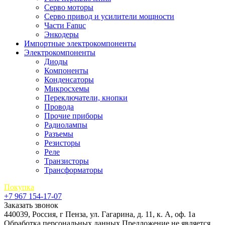
Серво моторы
Серво привод и усилители мощности
Части Fanuc
Энкодеры
Импортные электрокомпоненты
Электрокомпоненты
Диоды
Компоненты
Конденсаторы
Микросхемы
Переключатели, кнопки
Провода
Прочие приборы
Радиолампы
Разъемы
Резисторы
Реле
Транзисторы
Трансформаторы
Покупка
+7 967 154-17-07
Заказать звонок
440039, Россия, г Пенза, ул. Гагарина, д. 11, к. А, оф. 1а
Обработка персональных данных
Предложение не является