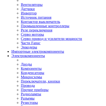
Вентиляторы
Датчики
Инвертор
Источник питания
Контактор выключатель
Промышленные контроллеры
Реле переключения
Серво моторы
Серво привод и усилители мощности
Части Fanuc
Энкодеры
Импортные электрокомпоненты
Электрокомпоненты
Диоды
Компоненты
Конденсаторы
Микросхемы
Переключатели, кнопки
Провода
Прочие приборы
Радиолампы
Разъемы
Резисторы