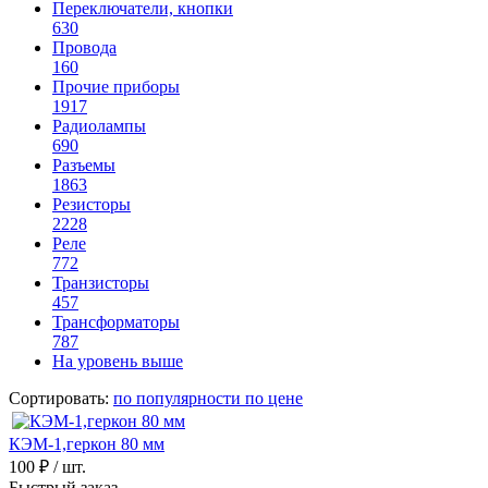
Переключатели, кнопки
630
Провода
160
Прочие приборы
1917
Радиолампы
690
Разъемы
1863
Резисторы
2228
Реле
772
Транзисторы
457
Трансформаторы
787
На уровень выше
Сортировать:
по популярности
по цене
КЭМ-1,геркон 80 мм
100 ₽
/ шт.
Быстрый заказ