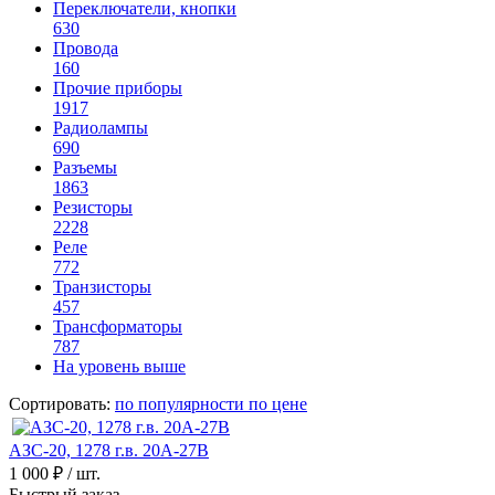
Переключатели, кнопки
630
Провода
160
Прочие приборы
1917
Радиолампы
690
Разъемы
1863
Резисторы
2228
Реле
772
Транзисторы
457
Трансформаторы
787
На уровень выше
Сортировать:
по популярности
по цене
АЗС-20, 1278 г.в. 20А-27В
1 000 ₽
/ шт.
Быстрый заказ