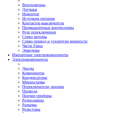
Вентиляторы
Датчики
Инвертор
Источник питания
Контактор выключатель
Промышленные контроллеры
Реле переключения
Серво моторы
Серво привод и усилители мощности
Части Fanuc
Энкодеры
Импортные электрокомпоненты
Электрокомпоненты
Диоды
Компоненты
Конденсаторы
Микросхемы
Переключатели, кнопки
Провода
Прочие приборы
Радиолампы
Разъемы
Резисторы