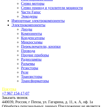
Серво моторы
Серво привод и усилители мощности
Части Fanuc
Энкодеры
Импортные электрокомпоненты
Электрокомпоненты
Диоды
Компоненты
Конденсаторы
Микросхемы
Переключатели, кнопки
Провода
Прочие приборы
Радиолампы
Разъемы
Резисторы
Реле
Транзисторы
Трансформаторы
Покупка
+7 967 154-17-07
Заказать звонок
440039, Россия, г Пенза, ул. Гагарина, д. 11, к. А, оф. 1а
Обработка персональных данных
Предложение не является