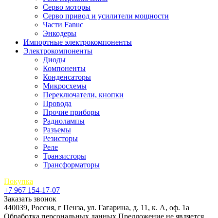
Серво моторы
Серво привод и усилители мощности
Части Fanuc
Энкодеры
Импортные электрокомпоненты
Электрокомпоненты
Диоды
Компоненты
Конденсаторы
Микросхемы
Переключатели, кнопки
Провода
Прочие приборы
Радиолампы
Разъемы
Резисторы
Реле
Транзисторы
Трансформаторы
Покупка
+7 967 154-17-07
Заказать звонок
440039, Россия, г Пенза, ул. Гагарина, д. 11, к. А, оф. 1а
Обработка персональных данных
Предложение не является