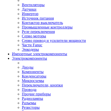
Вентиляторы
Датчики
Инвертор
Источник питания
Контактор выключатель
Промышленные контроллеры
Реле переключения
Серво моторы
Серво привод и усилители мощности
Части Fanuc
Энкодеры
Импортные электрокомпоненты
Электрокомпоненты
Диоды
Компоненты
Конденсаторы
Микросхемы
Переключатели, кнопки
Провода
Прочие приборы
Радиолампы
Разъемы
Резисторы