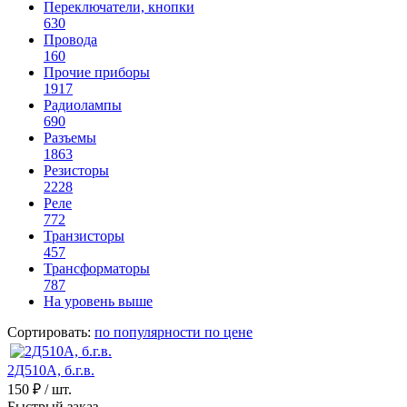
Переключатели, кнопки
630
Провода
160
Прочие приборы
1917
Радиолампы
690
Разъемы
1863
Резисторы
2228
Реле
772
Транзисторы
457
Трансформаторы
787
На уровень выше
Сортировать:
по популярности
по цене
2Д510А, б.г.в.
150 ₽
/ шт.
Быстрый заказ