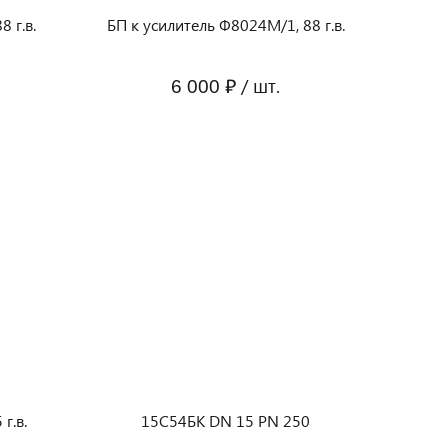
 г.в.
БП к усилитель Ф8024М/1, 88 г.в.
/ шт.
6 000 ₽
г.в.
15С54БК DN 15 PN 250