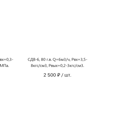
Pвх=0,3-
СДВ-6, 80 г.в. Q=6м3/ч, Pвх=3,5-
3МПа.
8кгс/см3, Рвых=0,2-3кгс/см3.
/ шт.
2 500 ₽