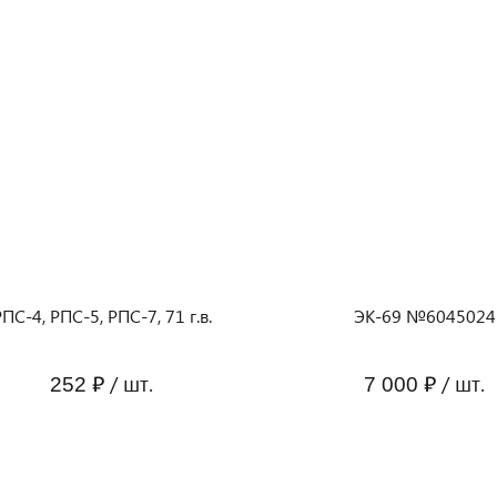
ПС-4, РПС-5, РПС-7, 71 г.в.
ЭК-69 №6045024
/ шт.
/ шт.
252 ₽
7 000 ₽