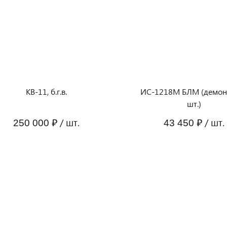
КВ-11, б.г.в.
ИС-1218М БЛМ (демон
шт.)
/ шт.
/ шт.
250 000 ₽
43 450 ₽