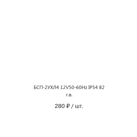
БСП-2УХЛ4 12V50-60Hz IP54 82
г.в.
/ шт.
280 ₽