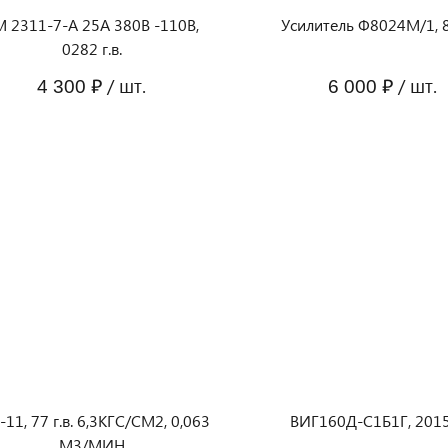
М 2311-7-А 25А 380В -110В,
Усилитель Ф8024М/1, 88
0282 г.в.
/ шт.
/ шт.
4 300 ₽
6 000 ₽
-11, 77 г.в. 6,3КГС/СМ2, 0,063
ВИГ160Д-С1Б1Г, 2015 
М3/МИН