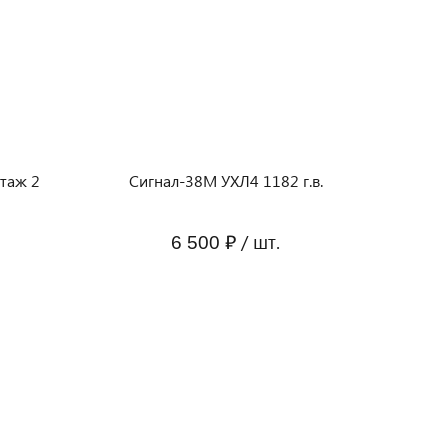
таж 2
Сигнал-38М УХЛ4 1182 г.в.
/ шт.
6 500 ₽