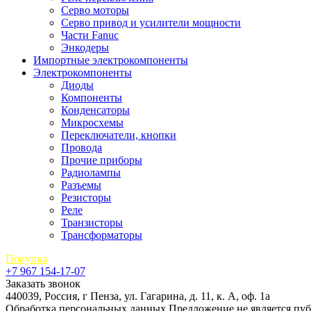
Серво моторы
Серво привод и усилители мощности
Части Fanuc
Энкодеры
Импортные электрокомпоненты
Электрокомпоненты
Диоды
Компоненты
Конденсаторы
Микросхемы
Переключатели, кнопки
Провода
Прочие приборы
Радиолампы
Разъемы
Резисторы
Реле
Транзисторы
Трансформаторы
Покупка
+7 967 154-17-07
Заказать звонок
440039, Россия, г Пенза, ул. Гагарина, д. 11, к. А, оф. 1а
Обработка персональных данных
Предложение не является пу