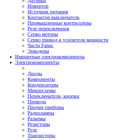
Датчики
Инвертор
Источник питания
Контактор выключатель
Промышленные контроллеры
Реле переключения
Серво моторы
Серво привод и усилители мощности
Части Fanuc
Энкодеры
Импортные электрокомпоненты
Электрокомпоненты
Диоды
Компоненты
Конденсаторы
Микросхемы
Переключатели, кнопки
Провода
Прочие приборы
Радиолампы
Разъемы
Резисторы
Реле
Транзисторы