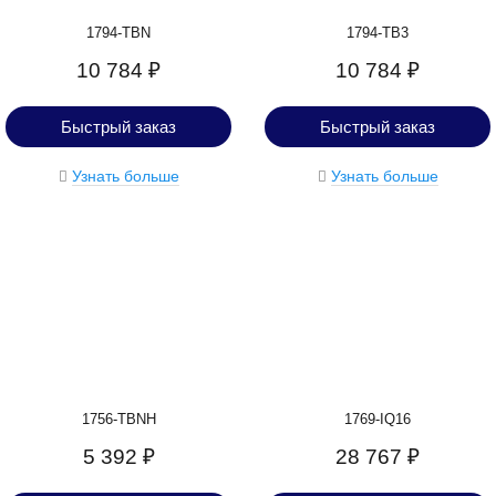
1794-TBN
1794-TB3
10 784 ₽
10 784 ₽
Быстрый заказ
Быстрый заказ
Узнать больше
Узнать больше
1756-TBNH
1769-IQ16
5 392 ₽
28 767 ₽