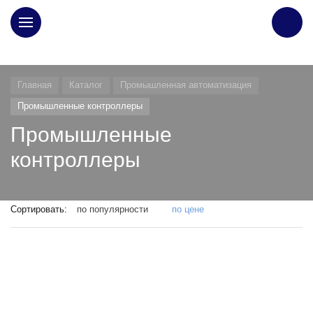
ГЛАВНАЯ
Главная
Каталог
Промышленная автоматизация
Промышленные контроллеры
Промышленные
контроллеры
Сортировать:
по популярности
по цене