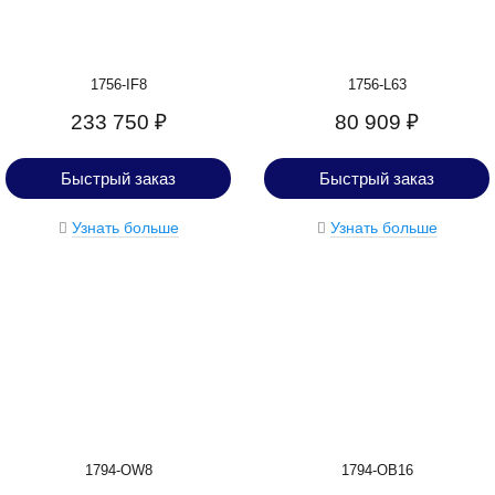
1756-IF8
1756-L63
233 750 ₽
80 909 ₽
Быстрый заказ
Быстрый заказ
Узнать больше
Узнать больше
1794-OW8
1794-OB16