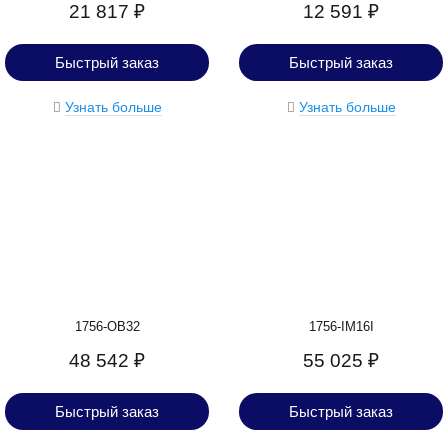
21 817 ₽
12 591 ₽
Быстрый заказ
Быстрый заказ
Узнать больше
Узнать больше
1756-OB32
1756-IM16I
48 542 ₽
55 025 ₽
Быстрый заказ
Быстрый заказ