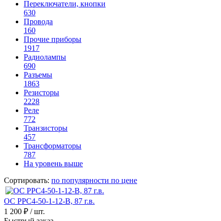
Переключатели, кнопки
630
Провода
160
Прочие приборы
1917
Радиолампы
690
Разъемы
1863
Резисторы
2228
Реле
772
Транзисторы
457
Трансформаторы
787
На уровень выше
Сортировать:
по популярности
по цене
ОС РРС4-50-1-12-В, 87 г.в.
1 200 ₽
/ шт.
Быстрый заказ