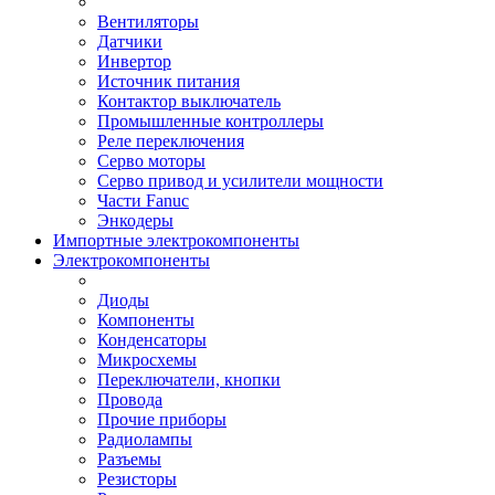
Вентиляторы
Датчики
Инвертор
Источник питания
Контактор выключатель
Промышленные контроллеры
Реле переключения
Серво моторы
Серво привод и усилители мощности
Части Fanuc
Энкодеры
Импортные электрокомпоненты
Электрокомпоненты
Диоды
Компоненты
Конденсаторы
Микросхемы
Переключатели, кнопки
Провода
Прочие приборы
Радиолампы
Разъемы
Резисторы