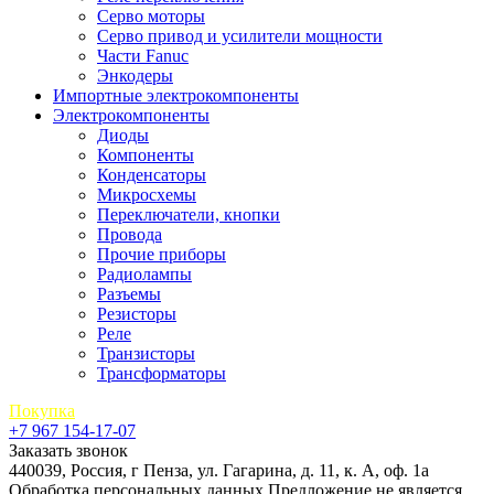
Серво моторы
Серво привод и усилители мощности
Части Fanuc
Энкодеры
Импортные электрокомпоненты
Электрокомпоненты
Диоды
Компоненты
Конденсаторы
Микросхемы
Переключатели, кнопки
Провода
Прочие приборы
Радиолампы
Разъемы
Резисторы
Реле
Транзисторы
Трансформаторы
Покупка
+7 967 154-17-07
Заказать звонок
440039, Россия, г Пенза, ул. Гагарина, д. 11, к. А, оф. 1а
Обработка персональных данных
Предложение не является