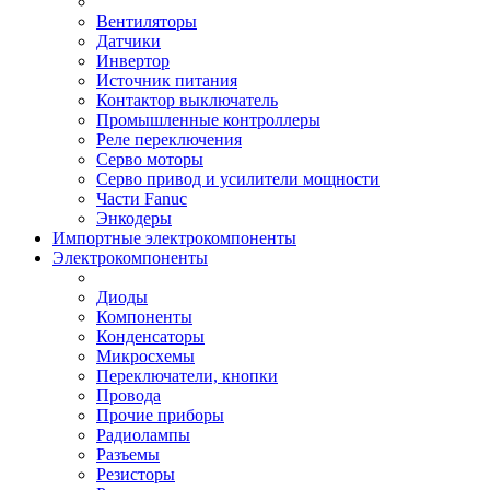
Вентиляторы
Датчики
Инвертор
Источник питания
Контактор выключатель
Промышленные контроллеры
Реле переключения
Серво моторы
Серво привод и усилители мощности
Части Fanuc
Энкодеры
Импортные электрокомпоненты
Электрокомпоненты
Диоды
Компоненты
Конденсаторы
Микросхемы
Переключатели, кнопки
Провода
Прочие приборы
Радиолампы
Разъемы
Резисторы