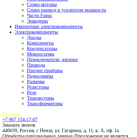
Серво моторы
Серво привод и усилители мощности
Части Fanuc
Энкодеры
Импортные электрокомпоненты
Электрокомпоненты
Диоды
Компоненты
Конденсаторы
Микросхемы
Переключатели, кнопки
Провода
Прочие приборы
Радиолампы
Разъемы
Резисторы
Реле
Транзисторы
Трансформаторы
Покупка
+7 967 154-17-07
Заказать звонок
440039, Россия, г Пенза, ул. Гагарина, д. 11, к. А, оф. 1а
Обработка персональных данных
Предложение не является