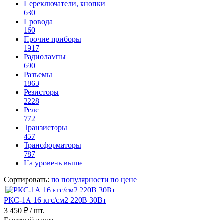
Переключатели, кнопки
630
Провода
160
Прочие приборы
1917
Радиолампы
690
Разъемы
1863
Резисторы
2228
Реле
772
Транзисторы
457
Трансформаторы
787
На уровень выше
Сортировать:
по популярности
по цене
РКС-1А 16 кгс/см2 220В 30Вт
3 450 ₽
/ шт.
Быстрый заказ