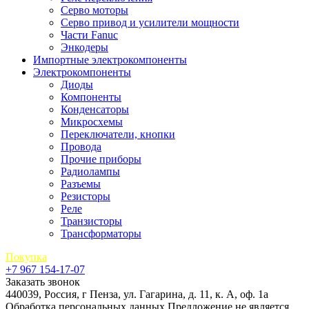
Серво моторы
Серво привод и усилители мощности
Части Fanuc
Энкодеры
Импортные электрокомпоненты
Электрокомпоненты
Диоды
Компоненты
Конденсаторы
Микросхемы
Переключатели, кнопки
Провода
Прочие приборы
Радиолампы
Разъемы
Резисторы
Реле
Транзисторы
Трансформаторы
Покупка
+7 967 154-17-07
Заказать звонок
440039, Россия, г Пенза, ул. Гагарина, д. 11, к. А, оф. 1а
Обработка персональных данных
Предложение не является