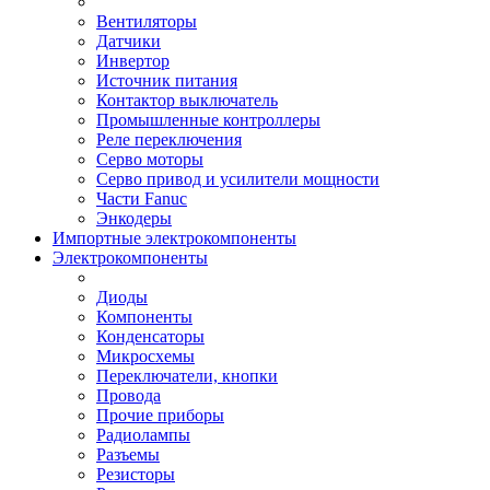
Вентиляторы
Датчики
Инвертор
Источник питания
Контактор выключатель
Промышленные контроллеры
Реле переключения
Серво моторы
Серво привод и усилители мощности
Части Fanuc
Энкодеры
Импортные электрокомпоненты
Электрокомпоненты
Диоды
Компоненты
Конденсаторы
Микросхемы
Переключатели, кнопки
Провода
Прочие приборы
Радиолампы
Разъемы
Резисторы