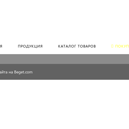
Россия, г Пенза, ул. Гагарина, д. 11, к. А, оф. 1а
ка персональных данных
ение не является публичной офертой
Условия доставки и оплаты
Я
ПРОДУКЦИЯ
КАТАЛОГ ТОВАРОВ
ПОКУП
айта на Beget.com