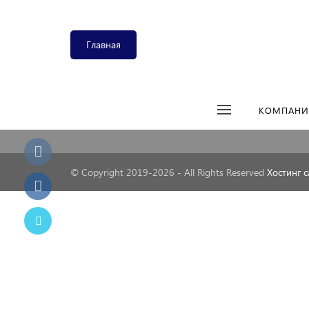
Модуль опросов не установлен.
Главная
+7 967 154-17-07
440039, 
Обработ
Предлож
Заказать звонок
КОМПАНИ
© Copyright 2019-2026 - All Rights Reserved
Хостинг с