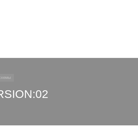
схемы
RSION:02