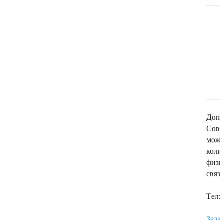
Доп
Сов
мож
кол
физ
свя
Tел:
Зад