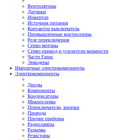
Вентиляторы
Датчики
Инвертор
Источник питания
Контактор выключатель
Промышленные контроллеры
Реле переключения
Серво моторы
Серво привод и усилители мощности
Части Fanuc
Энкодеры
Импортные электрокомпоненты
Электрокомпоненты
Диоды
Компоненты
Конденсаторы
Микросхемы
Переключатели, кнопки
Провода
Прочие приборы
Радиолампы
Разъемы
Резисторы