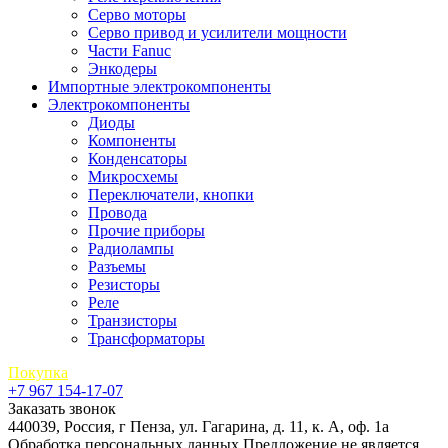
Серво моторы
Серво привод и усилители мощности
Части Fanuc
Энкодеры
Импортные электрокомпоненты
Электрокомпоненты
Диоды
Компоненты
Конденсаторы
Микросхемы
Переключатели, кнопки
Провода
Прочие приборы
Радиолампы
Разъемы
Резисторы
Реле
Транзисторы
Трансформаторы
Покупка
+7 967 154-17-07
Заказать звонок
440039, Россия, г Пенза, ул. Гагарина, д. 11, к. А, оф. 1а
Обработка персональных данных
Предложение не является