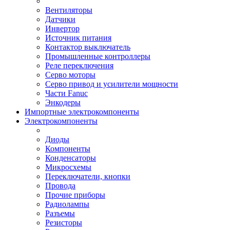
Вентиляторы
Датчики
Инвертор
Источник питания
Контактор выключатель
Промышленные контроллеры
Реле переключения
Серво моторы
Серво привод и усилители мощности
Части Fanuc
Энкодеры
Импортные электрокомпоненты
Электрокомпоненты
Диоды
Компоненты
Конденсаторы
Микросхемы
Переключатели, кнопки
Провода
Прочие приборы
Радиолампы
Разъемы
Резисторы