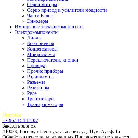
Серво моторы
Серво привод и усилители мощности
Части Fanuc
Энкодеры
Импортные электрокомпоненты
Электрокомпоненты
Диоды
Компоненты
Конденсаторы
Микросхемы
Переключатели, кнопки
Провода
Прочие приборы
Радиолампы
Разъемы
Резисторы
Реле
Транзисторы
Трансформаторы
Покупка
+7 967 154-17-07
Заказать звонок
440039, Россия, г Пенза, ул. Гагарина, д. 11, к. А, оф. 1а
Обработка персональных данных
Предложение не является