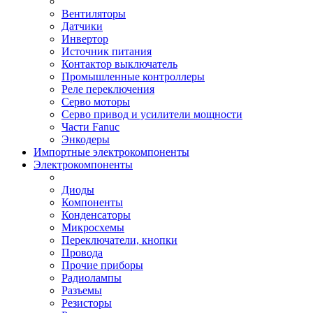
Вентиляторы
Датчики
Инвертор
Источник питания
Контактор выключатель
Промышленные контроллеры
Реле переключения
Серво моторы
Серво привод и усилители мощности
Части Fanuc
Энкодеры
Импортные электрокомпоненты
Электрокомпоненты
Диоды
Компоненты
Конденсаторы
Микросхемы
Переключатели, кнопки
Провода
Прочие приборы
Радиолампы
Разъемы
Резисторы