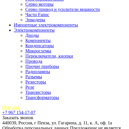
Серво моторы
Серво привод и усилители мощности
Части Fanuc
Энкодеры
Импортные электрокомпоненты
Электрокомпоненты
Диоды
Компоненты
Конденсаторы
Микросхемы
Переключатели, кнопки
Провода
Прочие приборы
Радиолампы
Разъемы
Резисторы
Реле
Транзисторы
Трансформаторы
Покупка
+7 967 154-17-07
Заказать звонок
440039, Россия, г Пенза, ул. Гагарина, д. 11, к. А, оф. 1а
Обработка персональных данных
Предложение не является