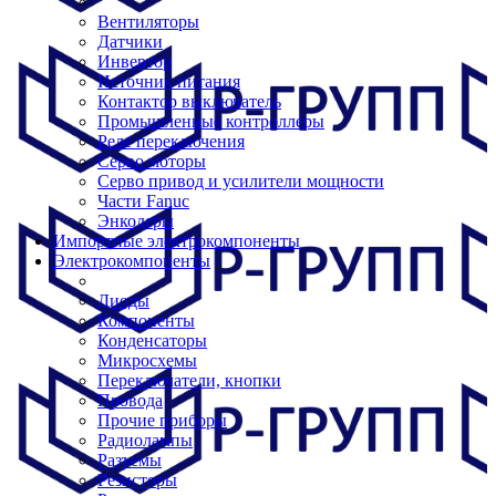
Вентиляторы
Датчики
Инвертор
Источник питания
Контактор выключатель
Промышленные контроллеры
Реле переключения
Серво моторы
Серво привод и усилители мощности
Части Fanuc
Энкодеры
Импортные электрокомпоненты
Электрокомпоненты
Диоды
Компоненты
Конденсаторы
Микросхемы
Переключатели, кнопки
Провода
Прочие приборы
Радиолампы
Разъемы
Резисторы