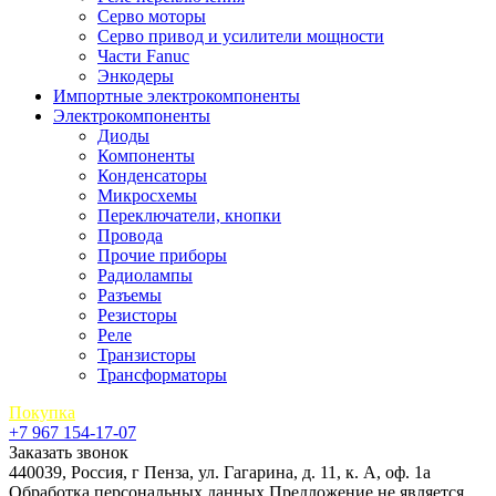
Серво моторы
Серво привод и усилители мощности
Части Fanuc
Энкодеры
Импортные электрокомпоненты
Электрокомпоненты
Диоды
Компоненты
Конденсаторы
Микросхемы
Переключатели, кнопки
Провода
Прочие приборы
Радиолампы
Разъемы
Резисторы
Реле
Транзисторы
Трансформаторы
Покупка
+7 967 154-17-07
Заказать звонок
440039, Россия, г Пенза, ул. Гагарина, д. 11, к. А, оф. 1а
Обработка персональных данных
Предложение не является