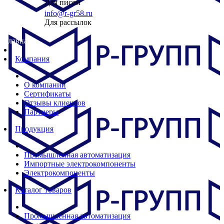
Для писем
info@r-gr58.ru
Для рассылок
Главная
Компания
О компании
Сертификаты
Отзывы клиентов
Партнеры
Продукция
Промышленная автоматизация
Импортные электрокомпоненты
Электрокомпоненты
Каталог товаров
Промышленная автоматизация