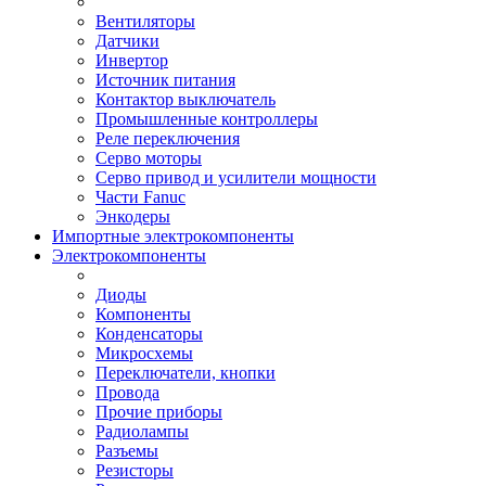
Вентиляторы
Датчики
Инвертор
Источник питания
Контактор выключатель
Промышленные контроллеры
Реле переключения
Серво моторы
Серво привод и усилители мощности
Части Fanuc
Энкодеры
Импортные электрокомпоненты
Электрокомпоненты
Диоды
Компоненты
Конденсаторы
Микросхемы
Переключатели, кнопки
Провода
Прочие приборы
Радиолампы
Разъемы
Резисторы