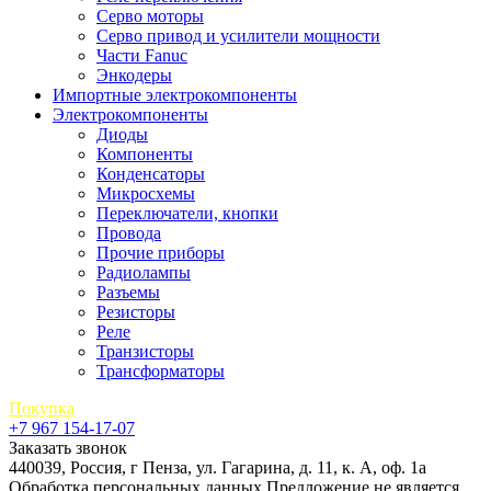
Серво моторы
Серво привод и усилители мощности
Части Fanuc
Энкодеры
Импортные электрокомпоненты
Электрокомпоненты
Диоды
Компоненты
Конденсаторы
Микросхемы
Переключатели, кнопки
Провода
Прочие приборы
Радиолампы
Разъемы
Резисторы
Реле
Транзисторы
Трансформаторы
Покупка
+7 967 154-17-07
Заказать звонок
440039, Россия, г Пенза, ул. Гагарина, д. 11, к. А, оф. 1а
Обработка персональных данных
Предложение не является