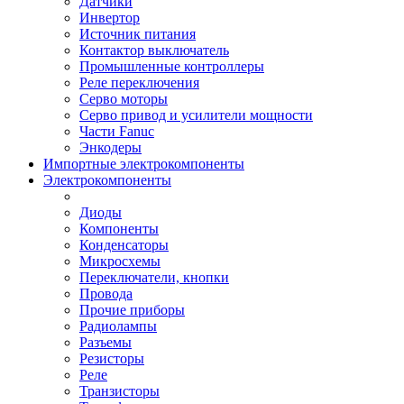
Датчики
Инвертор
Источник питания
Контактор выключатель
Промышленные контроллеры
Реле переключения
Серво моторы
Серво привод и усилители мощности
Части Fanuc
Энкодеры
Импортные электрокомпоненты
Электрокомпоненты
Диоды
Компоненты
Конденсаторы
Микросхемы
Переключатели, кнопки
Провода
Прочие приборы
Радиолампы
Разъемы
Резисторы
Реле
Транзисторы