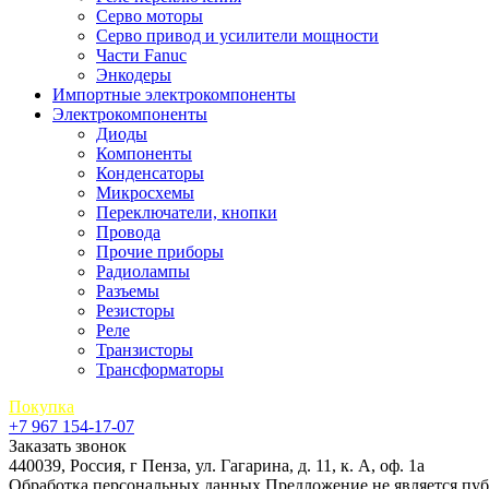
Серво моторы
Серво привод и усилители мощности
Части Fanuc
Энкодеры
Импортные электрокомпоненты
Электрокомпоненты
Диоды
Компоненты
Конденсаторы
Микросхемы
Переключатели, кнопки
Провода
Прочие приборы
Радиолампы
Разъемы
Резисторы
Реле
Транзисторы
Трансформаторы
Покупка
+7 967 154-17-07
Заказать звонок
440039, Россия, г Пенза, ул. Гагарина, д. 11, к. А, оф. 1а
Обработка персональных данных
Предложение не является пу