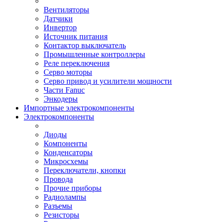
Вентиляторы
Датчики
Инвертор
Источник питания
Контактор выключатель
Промышленные контроллеры
Реле переключения
Серво моторы
Серво привод и усилители мощности
Части Fanuc
Энкодеры
Импортные электрокомпоненты
Электрокомпоненты
Диоды
Компоненты
Конденсаторы
Микросхемы
Переключатели, кнопки
Провода
Прочие приборы
Радиолампы
Разъемы
Резисторы