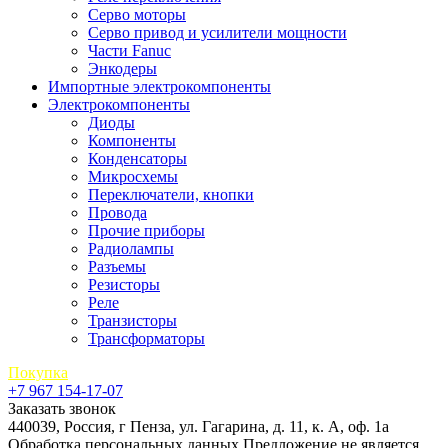
Серво моторы
Серво привод и усилители мощности
Части Fanuc
Энкодеры
Импортные электрокомпоненты
Электрокомпоненты
Диоды
Компоненты
Конденсаторы
Микросхемы
Переключатели, кнопки
Провода
Прочие приборы
Радиолампы
Разъемы
Резисторы
Реле
Транзисторы
Трансформаторы
Покупка
+7 967 154-17-07
Заказать звонок
440039, Россия, г Пенза, ул. Гагарина, д. 11, к. А, оф. 1а
Обработка персональных данных
Предложение не является