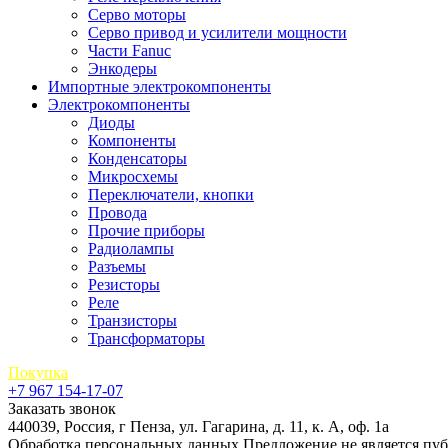
Серво моторы
Серво привод и усилители мощности
Части Fanuc
Энкодеры
Импортные электрокомпоненты
Электрокомпоненты
Диоды
Компоненты
Конденсаторы
Микросхемы
Переключатели, кнопки
Провода
Прочие приборы
Радиолампы
Разъемы
Резисторы
Реле
Транзисторы
Трансформаторы
Покупка
+7 967 154-17-07
Заказать звонок
440039, Россия, г Пенза, ул. Гагарина, д. 11, к. А, оф. 1а
Обработка персональных данных
Предложение не является пу