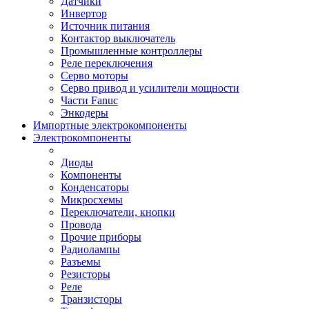
Датчики
Инвертор
Источник питания
Контактор выключатель
Промышленные контроллеры
Реле переключения
Серво моторы
Серво привод и усилители мощности
Части Fanuc
Энкодеры
Импортные электрокомпоненты
Электрокомпоненты
Диоды
Компоненты
Конденсаторы
Микросхемы
Переключатели, кнопки
Провода
Прочие приборы
Радиолампы
Разъемы
Резисторы
Реле
Транзисторы