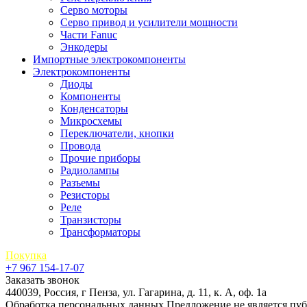
Серво моторы
Серво привод и усилители мощности
Части Fanuc
Энкодеры
Импортные электрокомпоненты
Электрокомпоненты
Диоды
Компоненты
Конденсаторы
Микросхемы
Переключатели, кнопки
Провода
Прочие приборы
Радиолампы
Разъемы
Резисторы
Реле
Транзисторы
Трансформаторы
Покупка
+7 967 154-17-07
Заказать звонок
440039, Россия, г Пенза, ул. Гагарина, д. 11, к. А, оф. 1а
Обработка персональных данных
Предложение не является пу