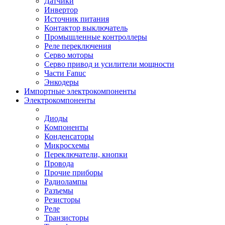
Датчики
Инвертор
Источник питания
Контактор выключатель
Промышленные контроллеры
Реле переключения
Серво моторы
Серво привод и усилители мощности
Части Fanuc
Энкодеры
Импортные электрокомпоненты
Электрокомпоненты
Диоды
Компоненты
Конденсаторы
Микросхемы
Переключатели, кнопки
Провода
Прочие приборы
Радиолампы
Разъемы
Резисторы
Реле
Транзисторы