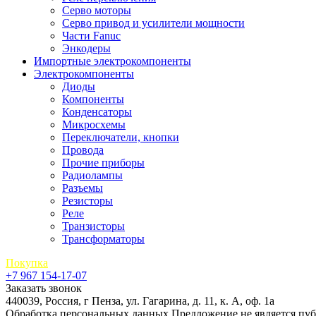
Серво моторы
Серво привод и усилители мощности
Части Fanuc
Энкодеры
Импортные электрокомпоненты
Электрокомпоненты
Диоды
Компоненты
Конденсаторы
Микросхемы
Переключатели, кнопки
Провода
Прочие приборы
Радиолампы
Разъемы
Резисторы
Реле
Транзисторы
Трансформаторы
Покупка
+7 967 154-17-07
Заказать звонок
440039, Россия, г Пенза, ул. Гагарина, д. 11, к. А, оф. 1а
Обработка персональных данных
Предложение не является пу