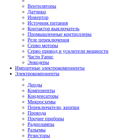
Вентиляторы
Датчики
Инвертор
Источник питания
Контактор выключатель
Промышленные контроллеры
Реле переключения
Серво моторы
Серво привод и усилители мощности
Части Fanuc
Энкодеры
Импортные электрокомпоненты
Электрокомпоненты
Диоды
Компоненты
Конденсаторы
Микросхемы
Переключатели, кнопки
Провода
Прочие приборы
Радиолампы
Разъемы
Резисторы