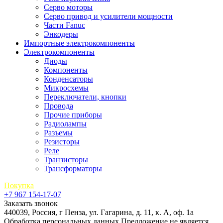
Серво моторы
Серво привод и усилители мощности
Части Fanuc
Энкодеры
Импортные электрокомпоненты
Электрокомпоненты
Диоды
Компоненты
Конденсаторы
Микросхемы
Переключатели, кнопки
Провода
Прочие приборы
Радиолампы
Разъемы
Резисторы
Реле
Транзисторы
Трансформаторы
Покупка
+7 967 154-17-07
Заказать звонок
440039, Россия, г Пенза, ул. Гагарина, д. 11, к. А, оф. 1а
Обработка персональных данных
Предложение не является