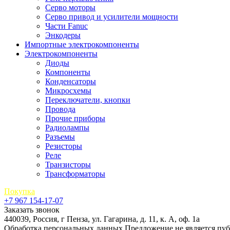
Серво моторы
Серво привод и усилители мощности
Части Fanuc
Энкодеры
Импортные электрокомпоненты
Электрокомпоненты
Диоды
Компоненты
Конденсаторы
Микросхемы
Переключатели, кнопки
Провода
Прочие приборы
Радиолампы
Разъемы
Резисторы
Реле
Транзисторы
Трансформаторы
Покупка
+7 967 154-17-07
Заказать звонок
440039, Россия, г Пенза, ул. Гагарина, д. 11, к. А, оф. 1а
Обработка персональных данных
Предложение не является пу