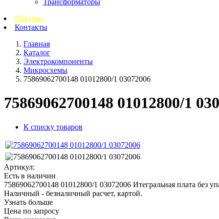
Трансформаторы
Покупка
Контакты
Главная
Каталог
Электрокомпоненты
Микросхемы
75869062700148 01012800/1 03072006
75869062700148 01012800/1 03
К списку товаров
Артикул:
Есть в наличии
75869062700148 01012800/1 03072006 Итегральная плата без упак
Наличный - безналичный расчет, картой.
Узнать больше
Цена по запросу