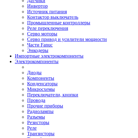
Датчики
Инвертор
Источник питания
Контактор выключатель
Промышленные контроллеры
Реле переключения
Серво моторы
Серво привод и усилители мощности
Части Fanuc
Энкодеры
Импортные электрокомпоненты
Электрокомпоненты
Диоды
Компоненты
Конденсаторы
Микросхемы
Переключатели, кнопки
Провода
Прочие приборы
Радиолампы
Разъемы
Резисторы
Реле
Транзисторы