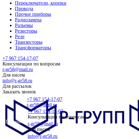
Переключатели, кнопки
Провода
Прочие приборы
Радиолампы
Разъемы
Резисторы
Реле
Транзисторы
Трансформаторы
+7 967 154-17-07
Консультации по вопросам
r-gr58@mail.ru
Для писем
info@r-gr58.ru
Для рассылок
Заказать звонок
+7 967 154-17-07
r-gr58@mail.ru
+7 967 154-17-07
Консультации по вопросам
Главная
r-gr58@mail.ru
Для писем
info@r-gr58.ru