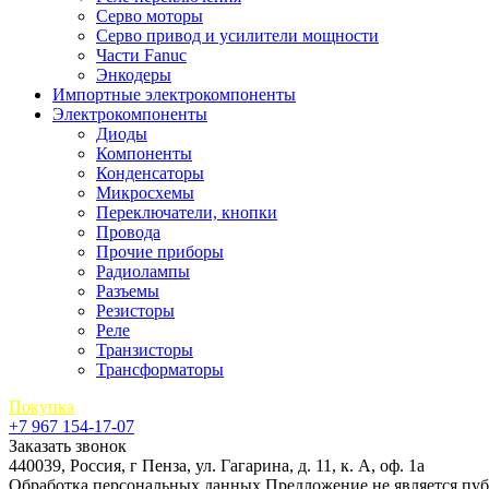
Серво моторы
Серво привод и усилители мощности
Части Fanuc
Энкодеры
Импортные электрокомпоненты
Электрокомпоненты
Диоды
Компоненты
Конденсаторы
Микросхемы
Переключатели, кнопки
Провода
Прочие приборы
Радиолампы
Разъемы
Резисторы
Реле
Транзисторы
Трансформаторы
Покупка
+7 967 154-17-07
Заказать звонок
440039, Россия, г Пенза, ул. Гагарина, д. 11, к. А, оф. 1а
Обработка персональных данных
Предложение не является пу