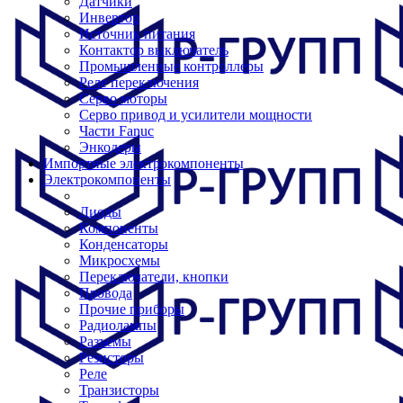
Датчики
Инвертор
Источник питания
Контактор выключатель
Промышленные контроллеры
Реле переключения
Серво моторы
Серво привод и усилители мощности
Части Fanuc
Энкодеры
Импортные электрокомпоненты
Электрокомпоненты
Диоды
Компоненты
Конденсаторы
Микросхемы
Переключатели, кнопки
Провода
Прочие приборы
Радиолампы
Разъемы
Резисторы
Реле
Транзисторы