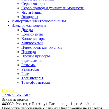
Серво моторы
Серво привод и усилители мощности
Части Fanuc
Энкодеры
Импортные электрокомпоненты
Электрокомпоненты
Диоды
Компоненты
Конденсаторы
Микросхемы
Переключатели, кнопки
Провода
Прочие приборы
Радиолампы
Разъемы
Резисторы
Реле
Транзисторы
Трансформаторы
Покупка
+7 967 154-17-07
Заказать звонок
440039, Россия, г Пенза, ул. Гагарина, д. 11, к. А, оф. 1а
Обработка персональных данных
Предложение не является