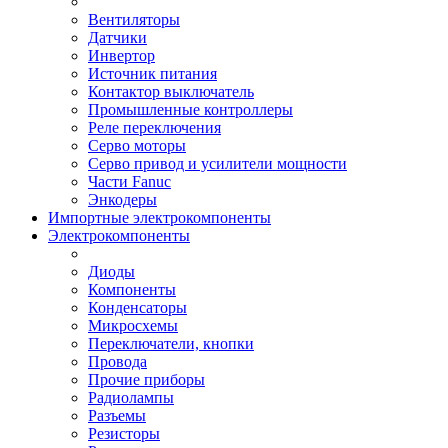
Вентиляторы
Датчики
Инвертор
Источник питания
Контактор выключатель
Промышленные контроллеры
Реле переключения
Серво моторы
Серво привод и усилители мощности
Части Fanuc
Энкодеры
Импортные электрокомпоненты
Электрокомпоненты
Диоды
Компоненты
Конденсаторы
Микросхемы
Переключатели, кнопки
Провода
Прочие приборы
Радиолампы
Разъемы
Резисторы