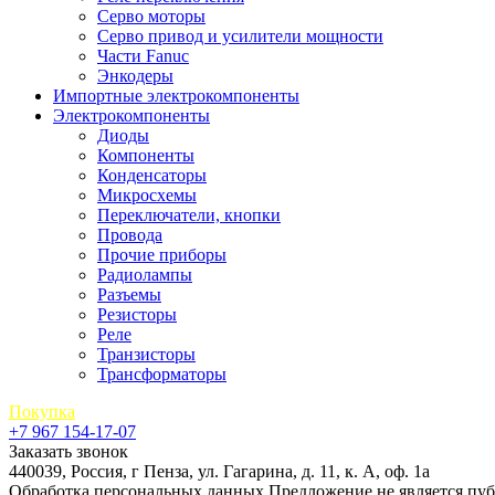
Серво моторы
Серво привод и усилители мощности
Части Fanuc
Энкодеры
Импортные электрокомпоненты
Электрокомпоненты
Диоды
Компоненты
Конденсаторы
Микросхемы
Переключатели, кнопки
Провода
Прочие приборы
Радиолампы
Разъемы
Резисторы
Реле
Транзисторы
Трансформаторы
Покупка
+7 967 154-17-07
Заказать звонок
440039, Россия, г Пенза, ул. Гагарина, д. 11, к. А, оф. 1а
Обработка персональных данных
Предложение не является пу