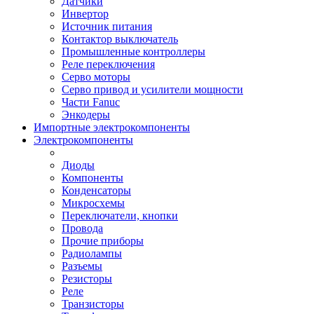
Датчики
Инвертор
Источник питания
Контактор выключатель
Промышленные контроллеры
Реле переключения
Серво моторы
Серво привод и усилители мощности
Части Fanuc
Энкодеры
Импортные электрокомпоненты
Электрокомпоненты
Диоды
Компоненты
Конденсаторы
Микросхемы
Переключатели, кнопки
Провода
Прочие приборы
Радиолампы
Разъемы
Резисторы
Реле
Транзисторы