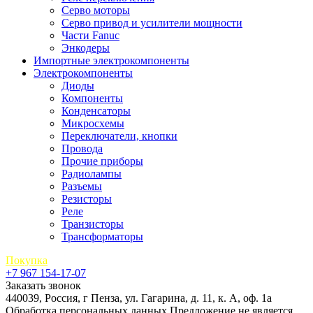
Серво моторы
Серво привод и усилители мощности
Части Fanuc
Энкодеры
Импортные электрокомпоненты
Электрокомпоненты
Диоды
Компоненты
Конденсаторы
Микросхемы
Переключатели, кнопки
Провода
Прочие приборы
Радиолампы
Разъемы
Резисторы
Реле
Транзисторы
Трансформаторы
Покупка
+7 967 154-17-07
Заказать звонок
440039, Россия, г Пенза, ул. Гагарина, д. 11, к. А, оф. 1а
Обработка персональных данных
Предложение не является