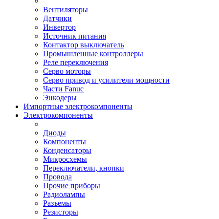
Вентиляторы
Датчики
Инвертор
Источник питания
Контактор выключатель
Промышленные контроллеры
Реле переключения
Серво моторы
Серво привод и усилители мощности
Части Fanuc
Энкодеры
Импортные электрокомпоненты
Электрокомпоненты
Диоды
Компоненты
Конденсаторы
Микросхемы
Переключатели, кнопки
Провода
Прочие приборы
Радиолампы
Разъемы
Резисторы