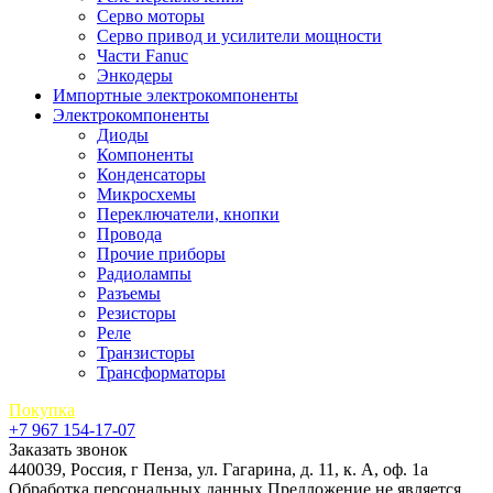
Серво моторы
Серво привод и усилители мощности
Части Fanuc
Энкодеры
Импортные электрокомпоненты
Электрокомпоненты
Диоды
Компоненты
Конденсаторы
Микросхемы
Переключатели, кнопки
Провода
Прочие приборы
Радиолампы
Разъемы
Резисторы
Реле
Транзисторы
Трансформаторы
Покупка
+7 967 154-17-07
Заказать звонок
440039, Россия, г Пенза, ул. Гагарина, д. 11, к. А, оф. 1а
Обработка персональных данных
Предложение не является