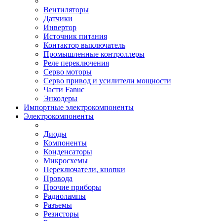
Вентиляторы
Датчики
Инвертор
Источник питания
Контактор выключатель
Промышленные контроллеры
Реле переключения
Серво моторы
Серво привод и усилители мощности
Части Fanuc
Энкодеры
Импортные электрокомпоненты
Электрокомпоненты
Диоды
Компоненты
Конденсаторы
Микросхемы
Переключатели, кнопки
Провода
Прочие приборы
Радиолампы
Разъемы
Резисторы