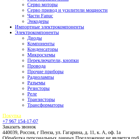
Серво моторы
Серво привод и усилители мощности
Части Fanuc
Энкодеры
Импортные электрокомпоненты
Электрокомпоненты
Диоды
Компоненты
Конденсаторы
Микросхемы
Переключатели, кнопки
Провода
Прочие приборы
Радиолампы
Разъемы
Резисторы
Реле
Транзисторы
Трансформаторы
Покупка
+7 967 154-17-07
Заказать звонок
440039, Россия, г Пенза, ул. Гагарина, д. 11, к. А, оф. 1а
Обработка персональных данных
Предложение не является пу