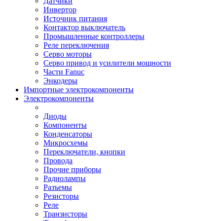
Датчики
Инвертор
Источник питания
Контактор выключатель
Промышленные контроллеры
Реле переключения
Серво моторы
Серво привод и усилители мощности
Части Fanuc
Энкодеры
Импортные электрокомпоненты
Электрокомпоненты
Диоды
Компоненты
Конденсаторы
Микросхемы
Переключатели, кнопки
Провода
Прочие приборы
Радиолампы
Разъемы
Резисторы
Реле
Транзисторы