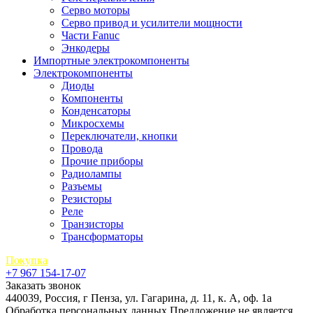
Серво моторы
Серво привод и усилители мощности
Части Fanuc
Энкодеры
Импортные электрокомпоненты
Электрокомпоненты
Диоды
Компоненты
Конденсаторы
Микросхемы
Переключатели, кнопки
Провода
Прочие приборы
Радиолампы
Разъемы
Резисторы
Реле
Транзисторы
Трансформаторы
Покупка
+7 967 154-17-07
Заказать звонок
440039, Россия, г Пенза, ул. Гагарина, д. 11, к. А, оф. 1а
Обработка персональных данных
Предложение не является