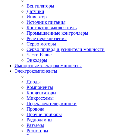
Вентиляторы
Датчики
Инвертор
Источник питания
Контактор выключатель
Промышленные контроллеры
Реле переключения
Серво моторы
Серво привод и усилители мощности
Части Fanuc
Энкодеры
Импортные электрокомпоненты
Электрокомпоненты
Диоды
Компоненты
Конденсаторы
Микросхемы
Переключатели, кнопки
Провода
Прочие приборы
Радиолампы
Разъемы
Резисторы