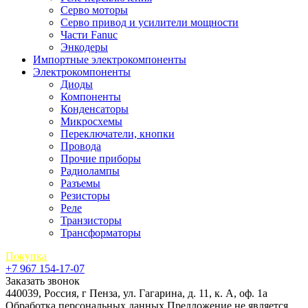
Серво моторы
Серво привод и усилители мощности
Части Fanuc
Энкодеры
Импортные электрокомпоненты
Электрокомпоненты
Диоды
Компоненты
Конденсаторы
Микросхемы
Переключатели, кнопки
Провода
Прочие приборы
Радиолампы
Разъемы
Резисторы
Реле
Транзисторы
Трансформаторы
Покупка
+7 967 154-17-07
Заказать звонок
440039, Россия, г Пенза, ул. Гагарина, д. 11, к. А, оф. 1а
Обработка персональных данных
Предложение не является