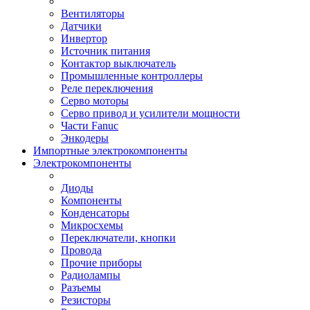
Вентиляторы
Датчики
Инвертор
Источник питания
Контактор выключатель
Промышленные контроллеры
Реле переключения
Серво моторы
Серво привод и усилители мощности
Части Fanuc
Энкодеры
Импортные электрокомпоненты
Электрокомпоненты
Диоды
Компоненты
Конденсаторы
Микросхемы
Переключатели, кнопки
Провода
Прочие приборы
Радиолампы
Разъемы
Резисторы