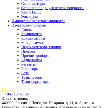
Серво моторы
Серво привод и усилители мощности
Части Fanuc
Энкодеры
Импортные электрокомпоненты
Электрокомпоненты
Диоды
Компоненты
Конденсаторы
Микросхемы
Переключатели, кнопки
Провода
Прочие приборы
Радиолампы
Разъемы
Резисторы
Реле
Транзисторы
Трансформаторы
Покупка
+7 967 154-17-07
Заказать звонок
440039, Россия, г Пенза, ул. Гагарина, д. 11, к. А, оф. 1а
Обработка персональных данных
Предложение не является