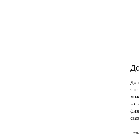
До
Доп
Сов
мож
кол
физ
свя
Tел: