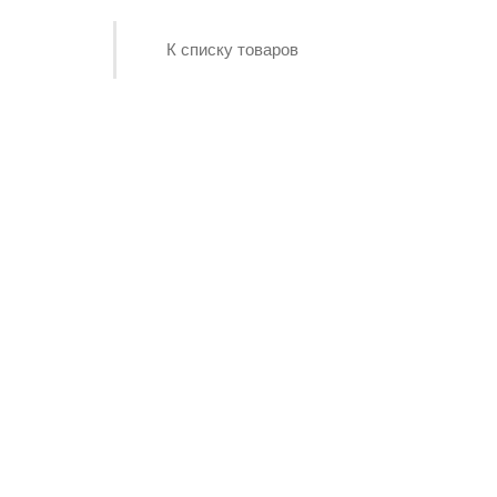
К списку товаров
Нашли дешевле-
сделаем скидку!!!
Купить со скидкой