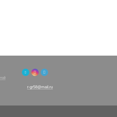
той
r-gr58@mail.ru