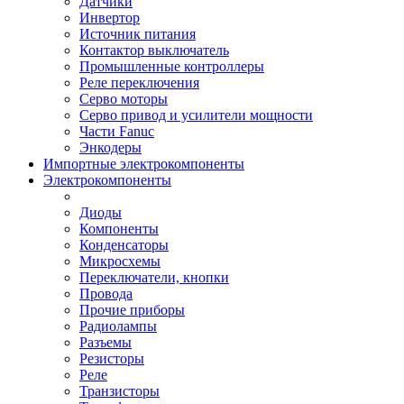
Датчики
Инвертор
Источник питания
Контактор выключатель
Промышленные контроллеры
Реле переключения
Серво моторы
Серво привод и усилители мощности
Части Fanuc
Энкодеры
Импортные электрокомпоненты
Электрокомпоненты
Диоды
Компоненты
Конденсаторы
Микросхемы
Переключатели, кнопки
Провода
Прочие приборы
Радиолампы
Разъемы
Резисторы
Реле
Транзисторы