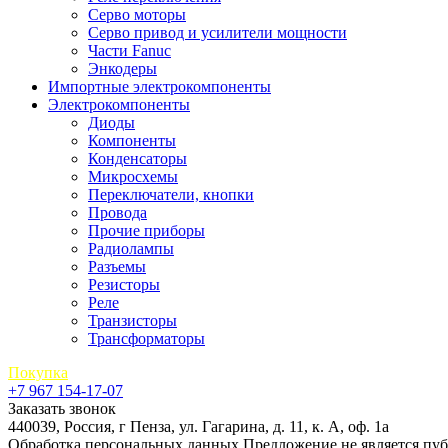
Серво моторы
Серво привод и усилители мощности
Части Fanuc
Энкодеры
Импортные электрокомпоненты
Электрокомпоненты
Диоды
Компоненты
Конденсаторы
Микросхемы
Переключатели, кнопки
Провода
Прочие приборы
Радиолампы
Разъемы
Резисторы
Реле
Транзисторы
Трансформаторы
Покупка
+7 967 154-17-07
Заказать звонок
440039, Россия, г Пенза, ул. Гагарина, д. 11, к. А, оф. 1а
Обработка персональных данных
Предложение не является пу