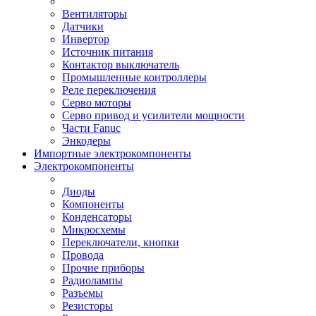
Вентиляторы
Датчики
Инвертор
Источник питания
Контактор выключатель
Промышленные контроллеры
Реле переключения
Серво моторы
Серво привод и усилители мощности
Части Fanuc
Энкодеры
Импортные электрокомпоненты
Электрокомпоненты
Диоды
Компоненты
Конденсаторы
Микросхемы
Переключатели, кнопки
Провода
Прочие приборы
Радиолампы
Разъемы
Резисторы