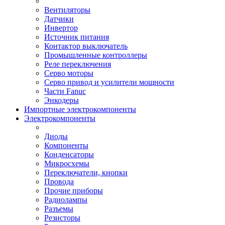
Вентиляторы
Датчики
Инвертор
Источник питания
Контактор выключатель
Промышленные контроллеры
Реле переключения
Серво моторы
Серво привод и усилители мощности
Части Fanuc
Энкодеры
Импортные электрокомпоненты
Электрокомпоненты
Диоды
Компоненты
Конденсаторы
Микросхемы
Переключатели, кнопки
Провода
Прочие приборы
Радиолампы
Разъемы
Резисторы