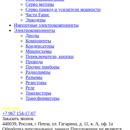
Серво моторы
Серво привод и усилители мощности
Части Fanuc
Энкодеры
Импортные электрокомпоненты
Электрокомпоненты
Диоды
Компоненты
Конденсаторы
Микросхемы
Переключатели, кнопки
Провода
Прочие приборы
Радиолампы
Разъемы
Резисторы
Реле
Транзисторы
Трансформаторы
Покупка
+7 967 154-17-07
Заказать звонок
440039, Россия, г Пенза, ул. Гагарина, д. 11, к. А, оф. 1а
Обработка персональных данных
Предложение не является