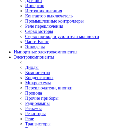
Датчики
Инвертор
Источник питания
Контактор выключатель
Промышленные контроллеры
Реле переключения
Серво моторы
Серво привод и усилители мощности
Части Fanuc
Энкодеры
Импортные электрокомпоненты
Электрокомпоненты
Диоды
Компоненты
Конденсаторы
Микросхемы
Переключатели, кнопки
Провода
Прочие приборы
Радиолампы
Разъемы
Резисторы
Реле
Транзисторы