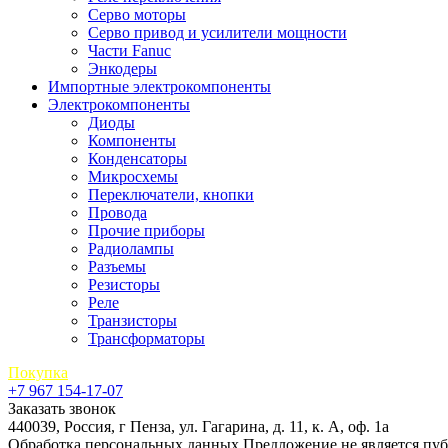
Серво моторы
Серво привод и усилители мощности
Части Fanuc
Энкодеры
Импортные электрокомпоненты
Электрокомпоненты
Диоды
Компоненты
Конденсаторы
Микросхемы
Переключатели, кнопки
Провода
Прочие приборы
Радиолампы
Разъемы
Резисторы
Реле
Транзисторы
Трансформаторы
Покупка
+7 967 154-17-07
Заказать звонок
440039, Россия, г Пенза, ул. Гагарина, д. 11, к. А, оф. 1а
Обработка персональных данных
Предложение не является пу