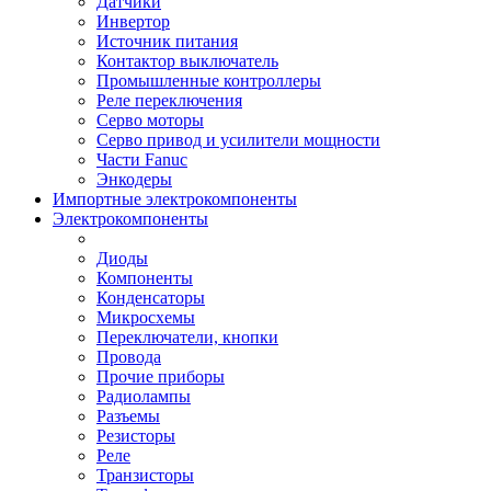
Датчики
Инвертор
Источник питания
Контактор выключатель
Промышленные контроллеры
Реле переключения
Серво моторы
Серво привод и усилители мощности
Части Fanuc
Энкодеры
Импортные электрокомпоненты
Электрокомпоненты
Диоды
Компоненты
Конденсаторы
Микросхемы
Переключатели, кнопки
Провода
Прочие приборы
Радиолампы
Разъемы
Резисторы
Реле
Транзисторы