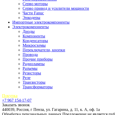
Серво моторы
Серво привод и усилители мощности
Части Fanuc
Энкодеры
Импортные электрокомпоненты
Электрокомпоненты
Диоды
Компоненты
Конденсаторы
Микросхемы
Переключатели, кнопки
Провода
Прочие приборы
Радиолампы
Разъемы
Резисторы
Реле
Транзисторы
Трансформаторы
Покупка
+7 967 154-17-07
Заказать звонок
440039, Россия, г Пенза, ул. Гагарина, д. 11, к. А, оф. 1а
Обработка персональных данных
Предложение не является пу