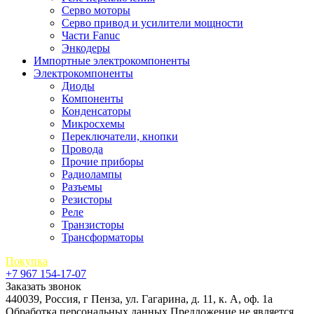
Серво моторы
Серво привод и усилители мощности
Части Fanuc
Энкодеры
Импортные электрокомпоненты
Электрокомпоненты
Диоды
Компоненты
Конденсаторы
Микросхемы
Переключатели, кнопки
Провода
Прочие приборы
Радиолампы
Разъемы
Резисторы
Реле
Транзисторы
Трансформаторы
Покупка
+7 967 154-17-07
Заказать звонок
440039, Россия, г Пенза, ул. Гагарина, д. 11, к. А, оф. 1а
Обработка персональных данных
Предложение не является