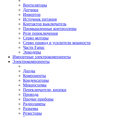
Вентиляторы
Датчики
Инвертор
Источник питания
Контактор выключатель
Промышленные контроллеры
Реле переключения
Серво моторы
Серво привод и усилители мощности
Части Fanuc
Энкодеры
Импортные электрокомпоненты
Электрокомпоненты
Диоды
Компоненты
Конденсаторы
Микросхемы
Переключатели, кнопки
Провода
Прочие приборы
Радиолампы
Разъемы
Резисторы