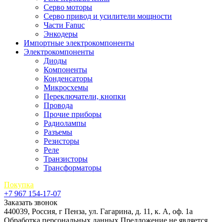
Серво моторы
Серво привод и усилители мощности
Части Fanuc
Энкодеры
Импортные электрокомпоненты
Электрокомпоненты
Диоды
Компоненты
Конденсаторы
Микросхемы
Переключатели, кнопки
Провода
Прочие приборы
Радиолампы
Разъемы
Резисторы
Реле
Транзисторы
Трансформаторы
Покупка
+7 967 154-17-07
Заказать звонок
440039, Россия, г Пенза, ул. Гагарина, д. 11, к. А, оф. 1а
Обработка персональных данных
Предложение не является