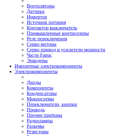
Вентиляторы
Датчики
Инвертор
Источник питания
Контактор выключатель
Промышленные контроллеры
Реле переключения
Серво моторы
Серво привод и усилители мощности
Части Fanuc
Энкодеры
Импортные электрокомпоненты
Электрокомпоненты
Диоды
Компоненты
Конденсаторы
Микросхемы
Переключатели, кнопки
Провода
Прочие приборы
Радиолампы
Разъемы
Резисторы