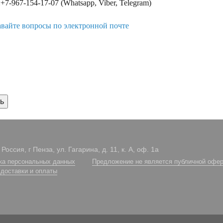
+7-967-154-17-07 (Whatsapp, Viber, Telegram)
авайте вопросы по электронной почте
Россия, г Пенза, ул. Гагарина, д. 11, к. А, оф. 1а
ка персональных данных
Предложение не является публичной офер
 доставки и оплаты