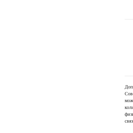
Доп
Сов
мож
кол
физ
свя