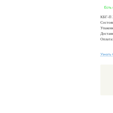
Есть
КБГ-П 
Состоя
Упаковк
Доставк
Оплата
Узнать