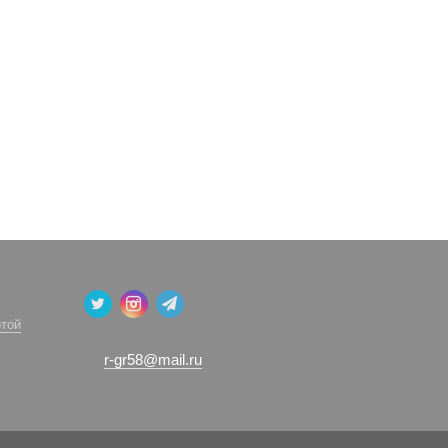
той
r-gr58@mail.ru