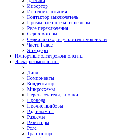
Датчики
Инвертор
Источник питания
Контактор выключатель
Промышленные контроллеры
Реле переключения
Серво моторы
Серво привод и усилители мощности
Части Fanuc
Энкодеры
Импортные электрокомпоненты
Электрокомпоненты
Диоды
Компоненты
Конденсаторы
Микросхемы
Переключатели, кнопки
Провода
Прочие приборы
Радиолампы
Разъемы
Резисторы
Реле
Транзисторы