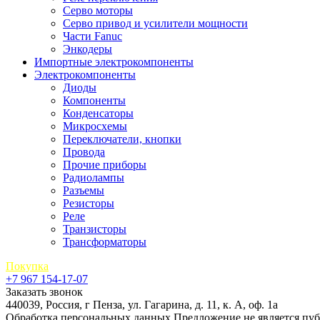
Серво моторы
Серво привод и усилители мощности
Части Fanuc
Энкодеры
Импортные электрокомпоненты
Электрокомпоненты
Диоды
Компоненты
Конденсаторы
Микросхемы
Переключатели, кнопки
Провода
Прочие приборы
Радиолампы
Разъемы
Резисторы
Реле
Транзисторы
Трансформаторы
Покупка
+7 967 154-17-07
Заказать звонок
440039, Россия, г Пенза, ул. Гагарина, д. 11, к. А, оф. 1а
Обработка персональных данных
Предложение не является пу